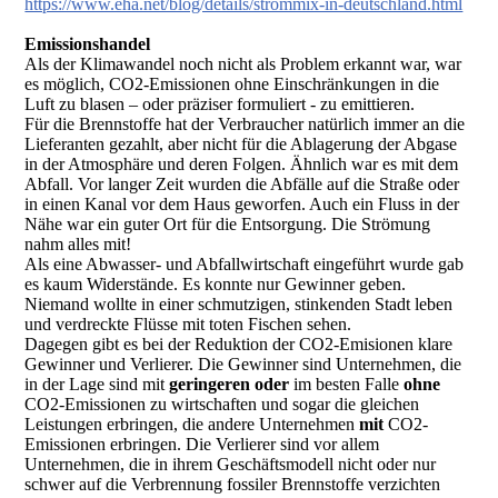
https://www.eha.net/blog/details/strommix-in-deutschland.html
Emissionshandel
Als der Klimawandel noch nicht als Problem erkannt war, war
es möglich, CO2-Emissionen ohne Einschränkungen in die
Luft zu blasen – oder präziser formuliert - zu emittieren.
Für die Brennstoffe hat der Verbraucher natürlich immer an die
Lieferanten gezahlt, aber nicht für die Ablagerung der Abgase
in der Atmosphäre und deren Folgen. Ähnlich war es mit dem
Abfall. Vor langer Zeit wurden die Abfälle auf die Straße oder
in einen Kanal vor dem Haus geworfen. Auch ein Fluss in der
Nähe war ein guter Ort für die Entsorgung. Die Strömung
nahm alles mit!
Als eine Abwasser- und Abfallwirtschaft eingeführt wurde gab
es kaum Widerstände. Es konnte nur Gewinner geben.
Niemand wollte in einer schmutzigen, stinkenden Stadt leben
und verdreckte Flüsse mit toten Fischen sehen.
Dagegen gibt es bei der Reduktion der CO2-Emisionen klare
Gewinner und Verlierer. Die Gewinner sind Unternehmen, die
in der Lage sind mit
geringeren oder
im besten Falle
ohne
CO2-Emissionen zu wirtschaften und sogar die gleichen
Leistungen erbringen, die andere Unternehmen
mit
CO2-
Emissionen erbringen. Die Verlierer sind vor allem
Unternehmen, die in ihrem Geschäftsmodell nicht oder nur
schwer auf die Verbrennung fossiler Brennstoffe verzichten