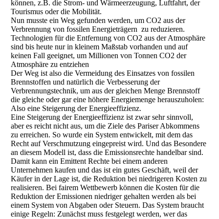
können, z.B. die Strom- und Wärmeerzeugung, Luftfahrt, der
Tourismus oder die Mobilität.
Nun musste ein Weg gefunden werden, um CO2 aus der
Verbrennung von fossilen Energieträgern zu reduzieren.
Technologien für die Entfernung von CO2 aus der Atmosphäre
sind bis heute nur in kleinem Maßstab vorhanden und auf
keinen Fall geeignet, um Millionen von Tonnen CO2 der
Atmosphäre zu entziehen
Der Weg ist also die Vermeidung des Einsatzes von fossilen
Brennstoffen und natürlich die Verbesserung der
Verbrennungstechnik, um aus der gleichen Menge Brennstoff
die gleiche oder gar eine höhere Energiemenge herauszuholen:
Also eine Steigerung der Energieeffizienz.
Eine Steigerung der Energieeffizienz ist zwar sehr sinnvoll,
aber es reicht nicht aus, um die Ziele des Pariser Abkommens
zu erreichen. So wurde ein System entwickelt, mit dem das
Recht auf Verschmutzung eingepreist wird. Und das Besondere
an diesem Modell ist, dass die Emissionsrechte handelbar sind.
Damit kann ein Emittent Rechte bei einem anderen
Unternehmen kaufen und das ist ein gutes Geschäft, weil der
Käufer in der Lage ist, die Reduktion bei niedrigeren Kosten zu
realisieren. Bei fairem Wettbewerb können die Kosten für die
Reduktion der Emissionen niedriger gehalten werden als bei
einem System von Abgaben oder Steuern. Das System braucht
einige Regeln: Zunächst muss festgelegt werden, wer das