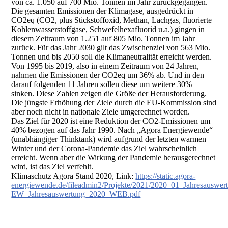
von ca. 1.050 auf 700 Mio. Tonnen im Jahr zurückgegangen.
Die gesamten Emissionen der Klimagase, ausgedrückt in
CO2eq (CO2, plus Stickstoffoxid, Methan, Lachgas, fluorierte
Kohlenwasserstoffgase, Schwefelhexafluorid u.a.) gingen in
diesem Zeitraum von 1.251 auf 805 Mio. Tonnen im Jahr
zurück. Für das Jahr 2030 gilt das Zwischenziel von 563 Mio.
Tonnen und bis 2050 soll die Klimaneutralität erreicht werden.
Von 1995 bis 2019, also in einem Zeitraum von 24 Jahren,
nahmen die Emissionen der CO2eq um 36% ab. Und in den
darauf folgenden 11 Jahren sollen diese um weitere 30%
sinken. Diese Zahlen zeigen die Größe der Herausforderung.
Die jüngste Erhöhung der Ziele durch die EU-Kommission sind
aber noch nicht in nationale Ziele umgerechnet worden.
Das Ziel für 2020 ist eine Reduktion der CO2-Emissionen um
40% bezogen auf das Jahr 1990. Nach „Agora Energiewende“
(unabhängiger Thinktank) wird aufgrund der letzten warmen
Winter und der Corona-Pandemie das Ziel wahrscheinlich
erreicht. Wenn aber die Wirkung der Pandemie herausgerechnet
wird, ist das Ziel verfehlt.
Klimaschutz Agora Stand 2020, Link:
https://static.agora-
energiewende.de/fileadmin2/Projekte/2021/2020_01_Jahresauswe
EW_Jahresauswertung_2020_WEB.pdf