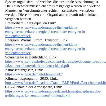
System organisiert und welches die territoriale Ausdehnung ist.
Die Teilnehmer müssen ebenfalls festgelegt werden und welche
Mengen an Verschmutzungsrechten - Zertifikate - vergeben
werden. Diese können vom Organisator verkauft oder einfach
vergeben werden.
Erneuerbare Energiequellen Link:
https://www.umweltbundesamt.de/themen/klima-
energie/erneuerbare-energien/erneuerbare-energien-in-
zahlen#uberblick
Energien: Wärme, Strom, Transport, Link:
https://www.umweltbundesamt.de/themen/klima-
energie/erneuerbare-energien/erneuerbare-energien-in-
zahlen#uberblick
Solarenergie in Deutschland, Link:
https://www.ise.fraunhofer.de/content/dam/ise/de/documents/publicat
fakten-zur-photovoltaik-in-deutschland.pdf
Klimaschutzgesetz, Link:
https://www.bmu.de/mehrklimaschutz/
Klimaschutzprogramm 2030, Link:
https://www.bmu.de/fileadmin/Daten_BMU/Pools/Broschueren/kl
CO2-Gehalt in der Atmosphäre, Link:
https://www.umweltbundesamt.de/daten/klima/atmosphaerische-
treibhausgas-konzentrationen#kohlendioxid-