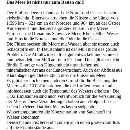
Das Meer ist nicht nur zum Baden da!!!
Der Einfluss Deutschlands auf die Nord- und Ostsee ist sehr
vielschichtig. Einerseits erreichen die Küsten eine Länge von
1.595 km – 621 km an der Nordsee und 964 km an der Ostsee.
Andererseits münden sechs größere Flüsse in die Meere
Europas - die Donau ins Schwarze Meer, Rhein, Elbe, Weser
und Ems in die Nordsee und die Oder in die Ostsee.
Die Flüsse speisen die Meere mit Wasser, aber sie tragen auch
Schadstoffe ein. In Deutschland ist der Müll nicht das größte
Problem. Die Abfallwirtschaft ist gut entwickelt und sammelt
und behandelt den Müll auf dem Festland. Dies gilt aber nicht
für die Einträge von Düngemitteln organischer und
mineralischer Art aus der Landwirtschaft. Auch der Abfluss aus
Kläranlagen geht letztendlich über die Flüsse ins Meer.
Es gibt aber noch einen anderen Grund für die Belastung der
Meere. - die CO2-Emissionen, die die Lufttemperatur und
infolgedessen auch die Temperatur des Wassers erhöhen . Die
CO2-Emissionen sind auch verantwortlich für die Versauerung
der Meere. Diese Veränderungen haben auch Folgen für das
Leben im Meer. Darüber hinaus lassen steigende
Wassertemperaturen die Konzentration von Sauerstoff im
Wasser abnehmen.
Deutschlands Fischerei übt zudem auch einen großen Einfluss
auf die Fischbestände
aus.