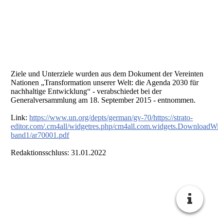
Ziele und Unterziele wurden aus dem Dokument der Vereinten
Nationen „Transformation unserer Welt: die Agenda 2030 für
nachhaltige Entwicklung“ - verabschiedet bei der
Generalversammlung am 18. September 2015 - entnommen.
Link:
https://www.un.org/depts/german/gv-70/https://strato-
editor.com/.cm4all/widgetres.php/cm4all.com.widgets.DownloadW
band1/ar70001.pdf
Redaktionsschluss: 31.01.2022