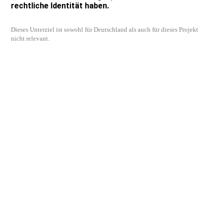
rechtliche Identität haben.
Dieses Unterziel ist sowohl für Deutschland als auch für dieses Projekt
nicht relevant.